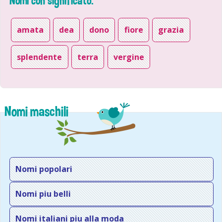
Nomi con significato:
amata
dea
dono
fiore
grazia
splendente
terra
vergine
Nomi maschili
Nomi popolari
Nomi piu belli
Nomi italiani piu alla moda