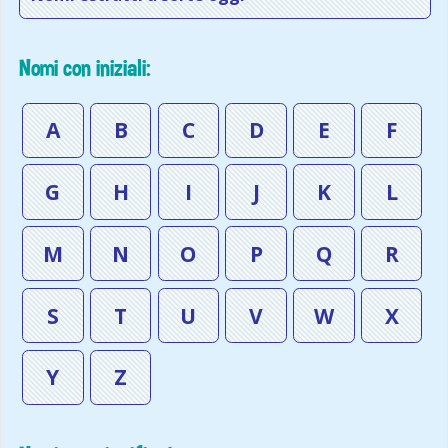
Nomi con iniziali:
A
B
C
D
E
F
G
H
I
J
K
L
M
N
O
P
Q
R
S
T
U
V
W
X
Y
Z