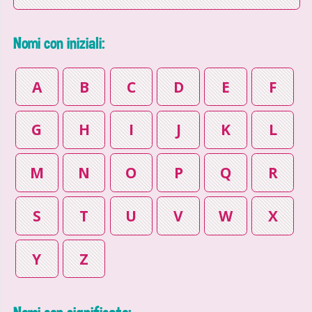
Nomi con iniziali:
A
B
C
D
E
F
G
H
I
J
K
L
M
N
O
P
Q
R
S
T
U
V
W
X
Y
Z