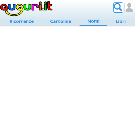
Nomi
Ricorrenze
Cartoline
Libri