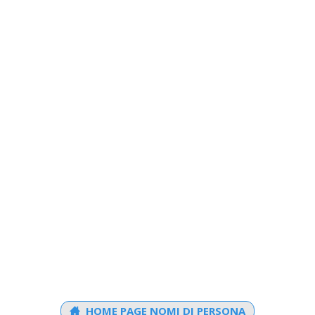
HOME PAGE NOMI DI PERSONA