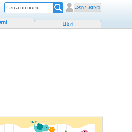
Login / Iscriviti
omi
Libri