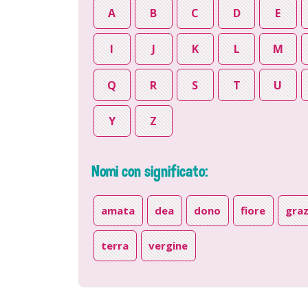
A
B
C
D
E
I
J
K
L
M
Q
R
S
T
U
Y
Z
Nomi con significato:
amata
dea
dono
fiore
graz
terra
vergine