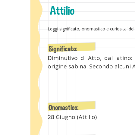
Attilio
Leggi significato, onomastico e curiosita' del
Significato:
Diminutivo di Atto, dal latino:
origine sabina. Secondo alcuni A
Onomastico:
28 Giugno (Attilio)