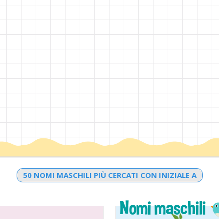
50 NOMI MASCHILI PIÙ CERCATI CON INIZIALE A
Nomi maschili