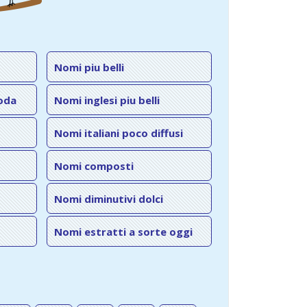
Nomi piu belli
moda
Nomi inglesi piu belli
Nomi italiani poco diffusi
Nomi composti
Nomi diminutivi dolci
Nomi estratti a sorte oggi