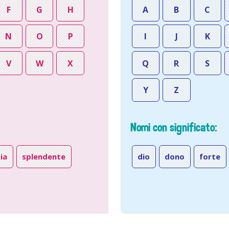
F
G
H
A
B
C
N
O
P
I
J
K
V
W
X
Q
R
S
Y
Z
Nomi con significato:
ia
splendente
dio
dono
forte