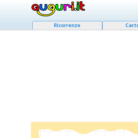
Ricorrenze
Cart