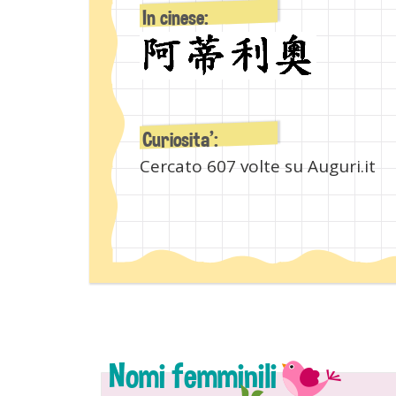
In cinese:
Curiosita':
Cercato 607 volte su Auguri.it
Nomi femminili