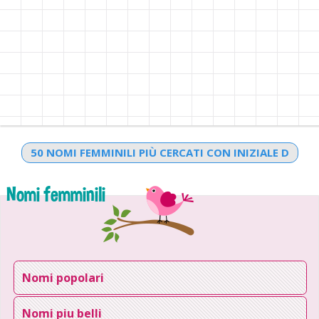
50 NOMI FEMMINILI PIÙ CERCATI CON INIZIALE D
Nomi femminili
Nomi popolari
Nomi piu belli