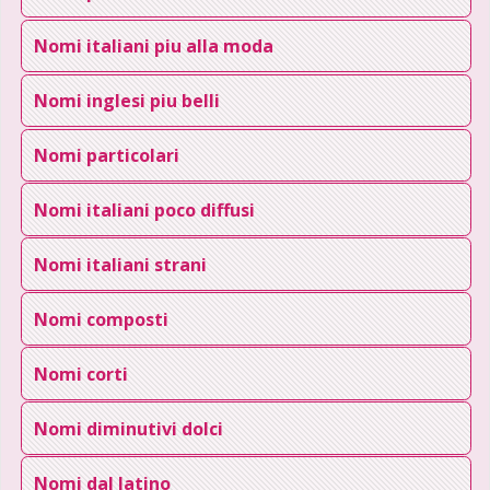
Nomi italiani piu alla moda
Nomi inglesi piu belli
Nomi particolari
Nomi italiani poco diffusi
Nomi italiani strani
Nomi composti
Nomi corti
Nomi diminutivi dolci
Nomi dal latino