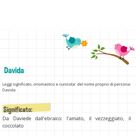
Davida
Leggi significato, onomastico e curiosita' del nome proprio di persona:
Davida
Significato:
Da Daviede dall'ebraico: l'amato, il vezzeggiato, il
coccolato