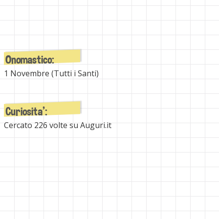
Onomastico:
1 Novembre (Tutti i Santi)
Curiosita':
Cercato 226 volte su Auguri.it