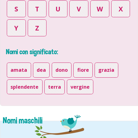
S
T
U
V
W
X
Y
Z
Nomi con significato:
amata
dea
dono
fiore
grazia
splendente
terra
vergine
Nomi maschili