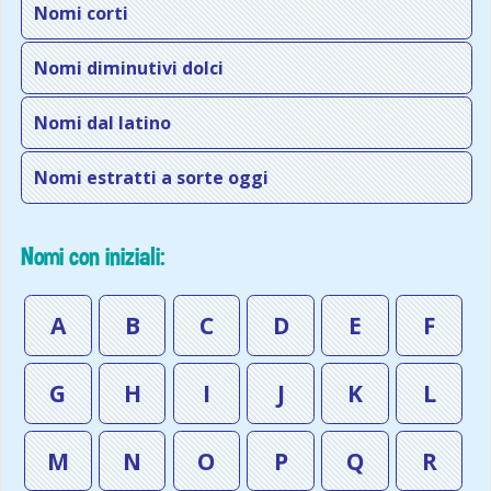
Nomi corti
Nomi diminutivi dolci
Nomi dal latino
Nomi estratti a sorte oggi
Nomi con iniziali:
A
B
C
D
E
F
G
H
I
J
K
L
M
N
O
P
Q
R