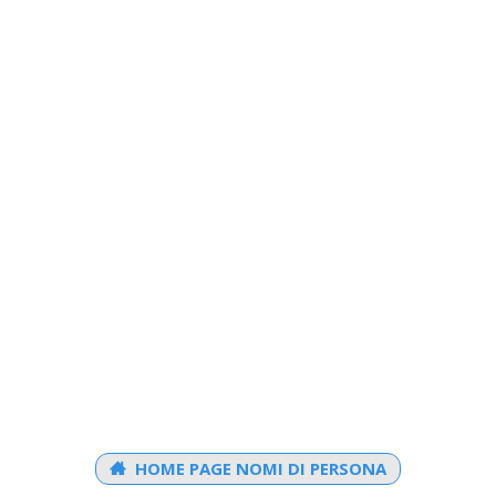
HOME PAGE NOMI DI PERSONA