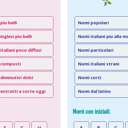
piu belli
Nomi popolari
nglesi piu belli
Nomi italiani piu alla 
italiani poco diffusi
Nomi particolari
 composti
Nomi italiani strani
diminutivi dolci
Nomi corti
estratti a sorte oggi
Nomi dal latino
Nomi con iniziali:
F
G
H
A
B
C