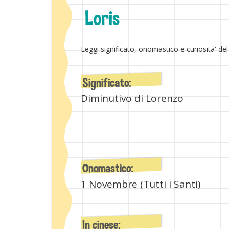
Loris
Leggi significato, onomastico e curiosita' de
Significato:
Diminutivo di Lorenzo
Onomastico:
1 Novembre (Tutti i Santi)
In cinese: