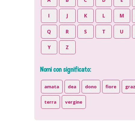
I
J
K
L
M
Q
R
S
T
U
Y
Z
Nomi con significato:
amata
dea
dono
fiore
graz
terra
vergine