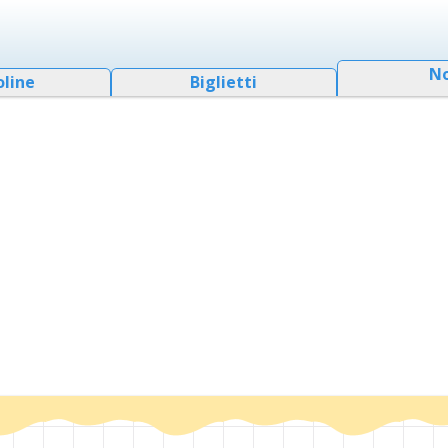
N
oline
Biglietti