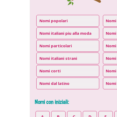
Nomi popolari
Nomi 
Nomi italiani piu alla moda
Nomi i
Nomi particolari
Nomi 
Nomi italiani strani
Nomi
Nomi corti
Nomi 
Nomi dal latino
Nomi 
Nomi con iniziali:
A
B
C
D
E