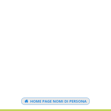
HOME PAGE NOMI DI PERSONA