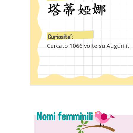
Curiosita':
Cercato 1066 volte su Auguri.it
Nomi femminili