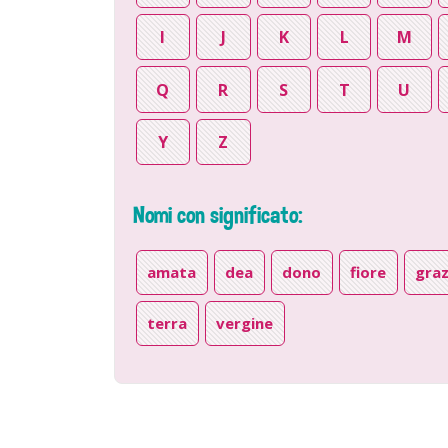
I
J
K
L
M
Q
R
S
T
U
Y
Z
Nomi con significato:
amata
dea
dono
fiore
graz
terra
vergine