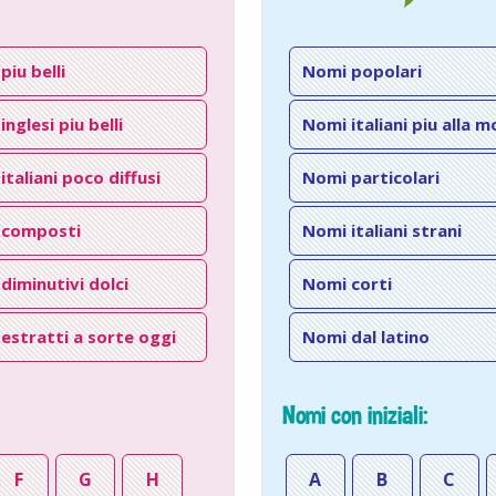
piu belli
Nomi popolari
nglesi piu belli
Nomi italiani piu alla 
italiani poco diffusi
Nomi particolari
 composti
Nomi italiani strani
diminutivi dolci
Nomi corti
estratti a sorte oggi
Nomi dal latino
Nomi con iniziali:
F
G
H
A
B
C