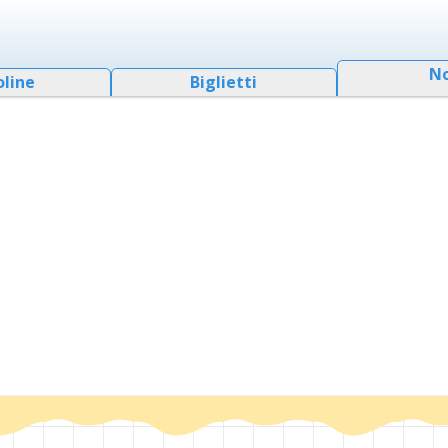
N
oline
Biglietti