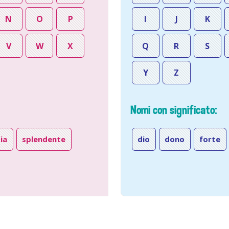
N
O
P
I
J
K
V
W
X
Q
R
S
Y
Z
Nomi con significato:
ia
splendente
dio
dono
forte