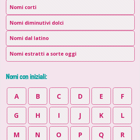
Nomi corti
Nomi diminutivi dolci
Nomi dal latino
Nomi estratti a sorte oggi
Nomi con iniziali:
A
B
C
D
E
F
G
H
I
J
K
L
M
N
O
P
Q
R