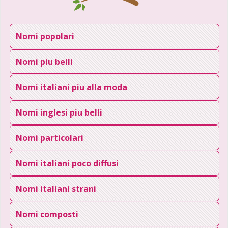
Nomi popolari
Nomi piu belli
Nomi italiani piu alla moda
Nomi inglesi piu belli
Nomi particolari
Nomi italiani poco diffusi
Nomi italiani strani
Nomi composti