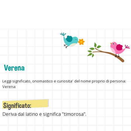
Verena
Leggi significato, onomastico e curiosita' del nome proprio di persona:
Verena
Significato:
Deriva dal latino e significa "timorosa".