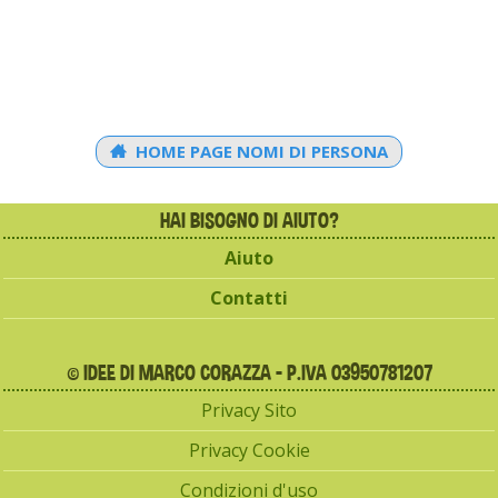
HOME PAGE NOMI DI PERSONA
HAI BISOGNO DI AIUTO?
Aiuto
Contatti
© IDEE DI MARCO CORAZZA - P.IVA 03950781207
Privacy Sito
Privacy Cookie
Condizioni d'uso