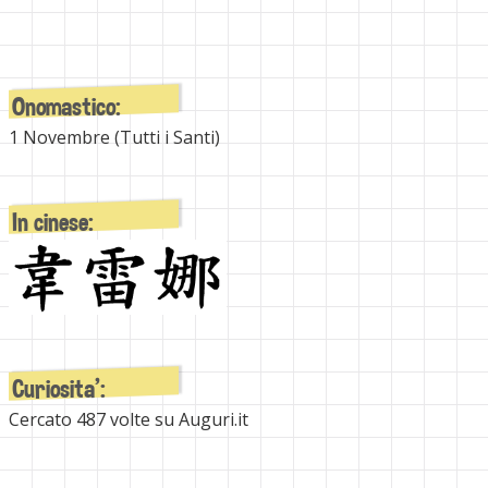
Onomastico:
1 Novembre (Tutti i Santi)
In cinese:
Curiosita':
Cercato 487 volte su Auguri.it