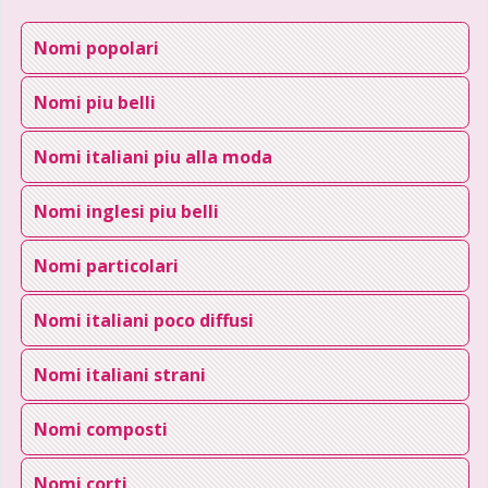
Nomi popolari
Nomi piu belli
Nomi italiani piu alla moda
Nomi inglesi piu belli
Nomi particolari
Nomi italiani poco diffusi
Nomi italiani strani
Nomi composti
Nomi corti