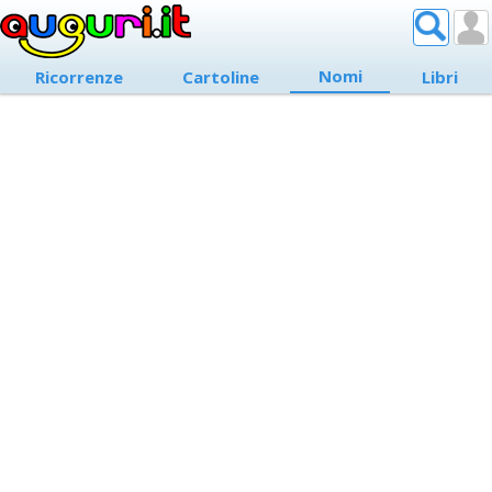
Nomi
Ricorrenze
Cartoline
Libri