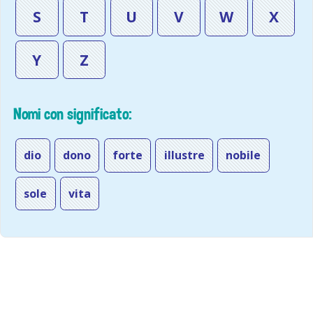
S
T
U
V
W
X
Y
Z
Nomi con significato:
dio
dono
forte
illustre
nobile
sole
vita