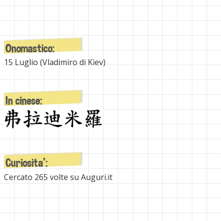
Onomastico:
15 Luglio (Vladimiro di Kiev)
In cinese:
Curiosita':
Cercato 265 volte su Auguri.it