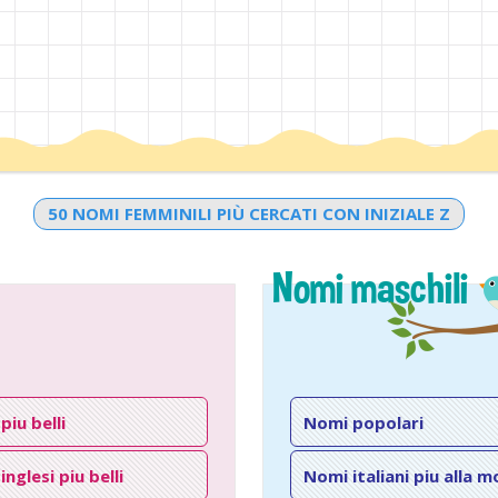
50 NOMI FEMMINILI PIÙ CERCATI CON INIZIALE Z
Nomi maschili
piu belli
Nomi popolari
nglesi piu belli
Nomi italiani piu alla 