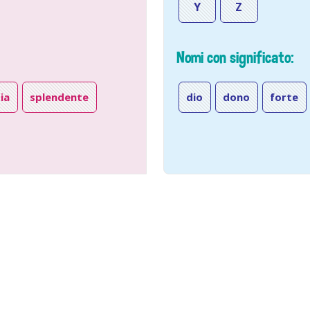
Y
Z
Nomi con significato:
ia
splendente
dio
dono
forte